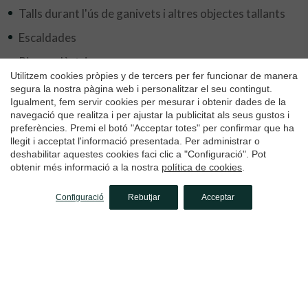
Talls durant l'ús de ganivets i altres objectes tallants
Escaldades
Riscos elèctrics
Guardar configuració
Acceptar totes
Utilitzem cookies pròpies y de tercers per fer funcionar de manera
Contacte tèrmic
segura la nostra pàgina web i personalitzar el seu contingut.
Igualment, fem servir cookies per mesurar i obtenir dades de la
Contacte amb productes de neteja irritants i corrosius
navegació que realitza i per ajustar la publicitat als seus gustos i
preferències. Premi el botó "Acceptar totes" per confirmar que ha
llegit i acceptat l'informació presentada. Per administrar o
deshabilitar aquestes cookies faci clic a "Configuració". Pot
obtenir més informació a la nostra
política de cookies
.
Aplicar per aquesta oferta de
feina
Configuració
Rebutjar
Acceptar