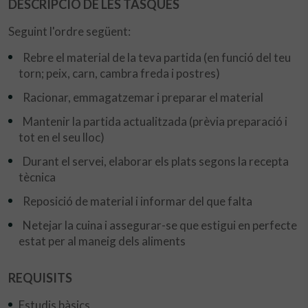
DESCRIPCIÓ DE LES TASQUES
Seguint l'ordre següent:
Rebre el material de la teva partida (en funció del teu
torn; peix, carn, cambra freda i postres)
Racionar, emmagatzemar i preparar el material
Mantenir la partida actualitzada (prèvia preparació i
tot en el seu lloc)
Durant el servei, elaborar els plats segons la recepta
tècnica
Reposició de material i informar del que falta
Netejar la cuina i assegurar-se que estigui en perfecte
estat per al maneig dels aliments
REQUISITS
Estudis bàsics