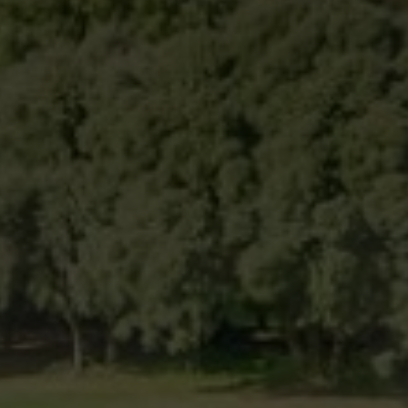
Modificar cookies
Tècniques i funcionals
Sempre activades
Aquest lloc web utilitza cookies pròpies per recopilar
informació amb la finalitat de millorar els nostres serveis.
Si continua navegant, suposa l'acceptació de la instal·lació
de les mateixes. L'usuari té la possibilitat de configurar el
navegador podent, si així ho desitja, impedir que siguin
instal·lades al disc dur, encara que haurà de tenir en
compte que aquesta acció podrà ocasionar dificultats de
navegació de la pàgina web.
Analítiques i personalització