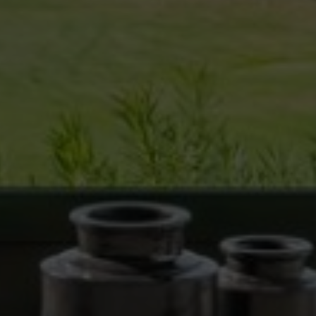
Permeten fer el seguiment i l'anàlisi del comportament
dels usuaris d'aquest lloc web. La informació recollida
mitjançant aquest tipus de cookies s'utilitza en el
mesurament de l'activitat del web per a l'elaboració de
perfils de navegació dels usuaris per introduir millores en
funció de l'anàlisi de les dades d'ús que fan els usuaris del
servei. Permeten desar la informació de preferència de
l'usuari per millorar la qualitat dels nostres serveis i oferir
una millor experiència a través de productes recomanats.
Marketing i publicitat
Aquestes cookies són utilitzades per emmagatzemar
informació sobre les preferències i les eleccions personals
de l'usuari a través de l'observació continuada dels seus
hàbits de navegació. Gràcies a elles, podem conèixer els
hàbits de navegació al lloc web i mostrar publicitat
relacionada amb el perfil de navegació de l'usuari.