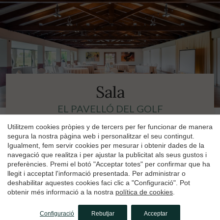
Guardar configuració
Acceptar totes
Sala
EL PAVELLÓ DEL GOLF
El Pavelló de Golf
és l'escenari perfecte per fer
Utilitzem cookies pròpies y de tercers per fer funcionar de manera
segura la nostra pàgina web i personalitzar el seu contingut.
realitat qualsevol visió d'esdeveniment que tingui
Igualment, fem servir cookies per mesurar i obtenir dades de la
en ment.
navegació que realitza i per ajustar la publicitat als seus gustos i
preferències. Premi el botó "Acceptar totes" per confirmar que ha
Una majestuosa i polifacètica sala de 450 metres
llegit i acceptat l'informació presentada. Per administrar o
quadrats, on la versatilitat es fon amb la calidesa
deshabilitar aquestes cookies faci clic a "Configuració". Pot
per crear un ambient únic. El seu característic
obtenir més informació a la nostra
política de cookies
.
sostre de fusta ofereix un toc d'elegància rústica i
els seus amplis finestrals amb vistes al camp de golf
Configuració
Rebutjar
Acceptar