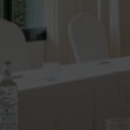
informació sobre les preferències i les eleccions personals
de l'usuari a través de l'observació continuada dels seus
hàbits de navegació. Gràcies a elles, podem conèixer els
hàbits de navegació al lloc web i mostrar publicitat
relacionada amb el perfil de navegació de l'usuari.