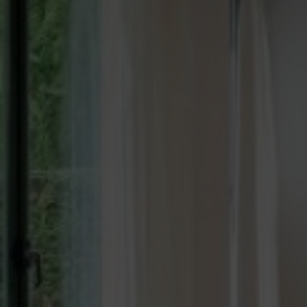
Tècniques i funcionals
Sempre activades
Aquest lloc web utilitza cookies pròpies per recopilar
informació amb la finalitat de millorar els nostres serveis.
Si continua navegant, suposa l'acceptació de la instal·lació
de les mateixes. L'usuari té la possibilitat de configurar el
navegador podent, si així ho desitja, impedir que siguin
instal·lades al disc dur, encara que haurà de tenir en
compte que aquesta acció podrà ocasionar dificultats de
navegació de la pàgina web.
Analítiques i personalització
Permeten fer el seguiment i l'anàlisi del comportament
dels usuaris d'aquest lloc web. La informació recollida
mitjançant aquest tipus de cookies s'utilitza en el
mesurament de l'activitat del web per a l'elaboració de
perfils de navegació dels usuaris per introduir millores en
funció de l'anàlisi de les dades d'ús que fan els usuaris del
servei. Permeten desar la informació de preferència de
l'usuari per millorar la qualitat dels nostres serveis i oferir
una millor experiència a través de productes recomanats.
Marketing i publicitat
Aquestes cookies són utilitzades per emmagatzemar