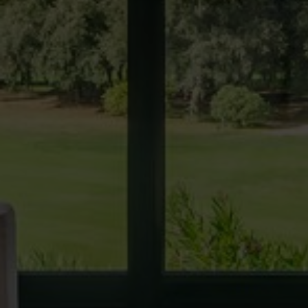
Modif
Techni
Ce site 
d'amélio
L'utilis
empêcher
telle ac
Analys
Ils perm
informat
Web pour
amélior
utilisat
préféren
meilleu
Market
Ces cook