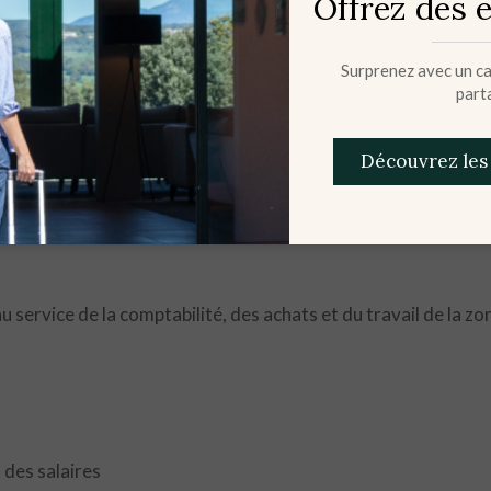
Offrez des 
Surprenez avec un cad
part
Découvrez les
u service de la comptabilité, des achats et du travail de la zo
 des salaires