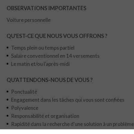
OBSERVATIONS IMPORTANTES
Voiture personnelle
QU'EST-CE QUE NOUS VOUS OFFRONS ?
Temps plein ou temps partiel
Salaire conventionnel en 14 versements
Le matin et/ou l'après-midi
QU'ATTENDONS-NOUS DE VOUS ?
Ponctualité
Engagement dans les tâches qui vous sont confiées
Polyvalence
Responsabilité et organisation
Rapidité dans la recherche d'une solution à un problème
Vous devez être dynamique, empathique, amical, décisif