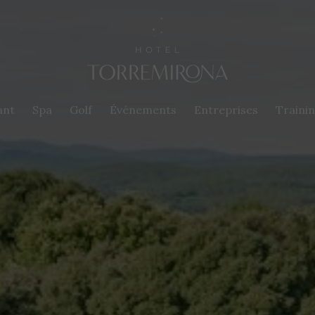
ant
Spa
Golf
Événements
Entreprises
Traini