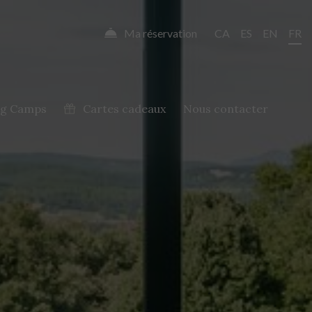
Ma réservation
CA
ES
EN
FR
ng Camps
Cartes cadeaux
Nous contacter