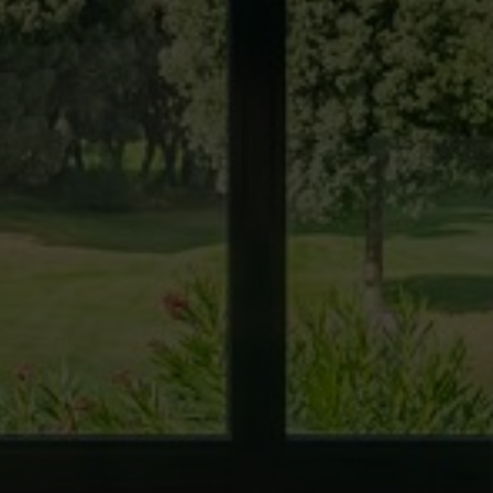
rs actif
llation.
te,
qu'une
 Les
vité du
re des
e
les choix