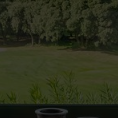
ier les cookies
que et Fonctionnel
Toujou
Web utilise ses propres cookies pour collecter des informations afin
rer nos services. Si vous continuez à naviguer, vous acceptez leur insta
ateur a la possibilité de configurer son navigateur, pouvant, s'il le souhai
 leur installation sur son disque dur, même s'il doit garder à l'esprit 
tion peut entraîner des difficultés de navigation sur le site.
e et Personnalisation
ettent le suivi et l'analyse du comportement des utilisateurs de ce site.
ions collectées via ce type de cookies sont utilisées pour mesurer l'acti
 l'élaboration des profils de navigation des utilisateurs afin d'introdui
ations basées sur l'analyse des données d'utilisation effectuée par les
eurs du service. . Ils nous permettent de sauvegarder les informations d
ce de l'utilisateur pour améliorer la qualité de nos services et offrir une
re expérience grâce aux produits recommandés.
ing et Publicité
ies sont utilisés pour stocker des informations sur les préférences et 