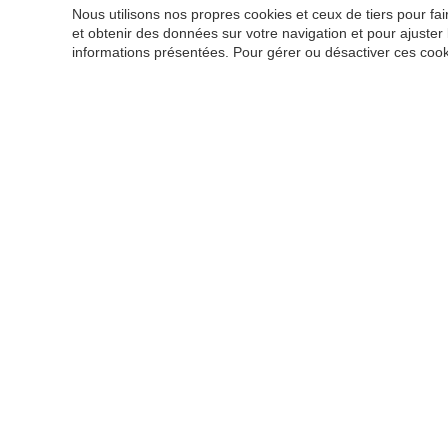
Nous utilisons nos propres cookies et ceux de tiers pour f
Collaboration et travail d'équipe
et obtenir des données sur votre navigation et pour ajuster
Apprentissage et rétention
informations présentées. Pour gérer ou désactiver ces cook
Amical, correct et poli
MATÉRIEL DE TRAVAIL
Matériel informatique
Outils bureautiques courants
Uniforme : il n'y a pas de code vestimentaire fixe, il suff
RISQUES PROFESSIONNELS DE BASE
Fatigue posturale
Fatigue visuelle
Risque électrique
Inconfort thermique
Chute d'objets due à un effondrement