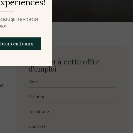
expériences!
eau qui se vit et se
age.
 bons cadeaux
Postuler à cette offre
d'emploi
ne