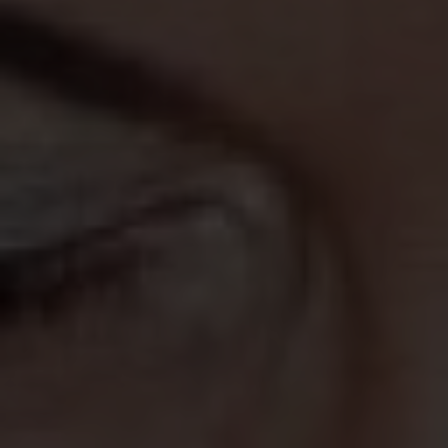
Modifier les cookies
Technique et Fonctionnel
Toujours actif
Ce site Web utilise ses propres cookies pour collecter des
informations afin d'améliorer nos services. Si vous
continuez à naviguer, vous acceptez leur installation.
L'utilisateur a la possibilité de configurer son navigateur,
pouvant, s'il le souhaite, empêcher leur installation sur son
disque dur, même s'il doit garder à l'esprit qu'une telle