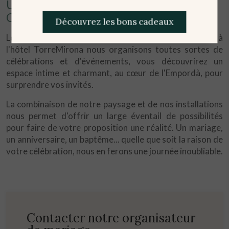
UNE JOURNÉE INCOMPARABLE AU
CŒUR DE L'EMPORDÀ
Découvrez les bons cadeaux
Les moments spéciaux méritent des lieux uniques, à
l'hôtel TorreMirona nous organisons toutes sortes de
célébrations et d'événements, vous découvrirez un
espace intime et charmant, au cœur de l'Empordà, pour
surprendre vos invités.
La combinaison de notre paysage et de nos installations
nous permet d'offrir un large éventail de possibilités
pour faire de votre proposition une réalité. Un mariage,
un anniversaire, un baptême... quelle que soit la raison de
votre célébration, nous en ferons une journée inoubliable.
Contacter notre organisateur