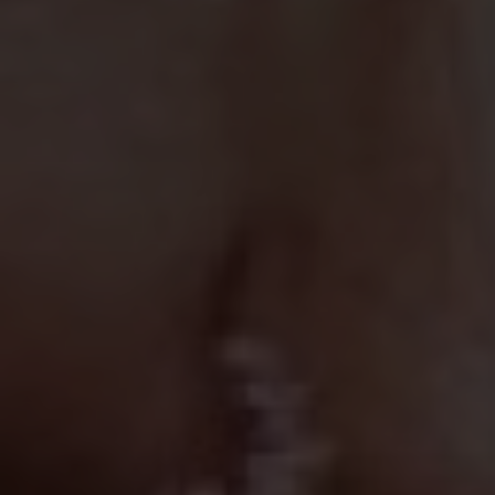
action peut entraîner des difficultés de navigation sur le
site.
Analyse et Personnalisation
Ils permettent le suivi et l'analyse du comportement des
utilisateurs de ce site. Les informations collectées via ce
type de cookies sont utilisées pour mesurer l'activité du
Web pour l'élaboration des profils de navigation des
utilisateurs afin d'introduire des améliorations basées sur
l'analyse des données d'utilisation effectuée par les
utilisateurs du service. . Ils nous permettent de
sauvegarder les informations de préférence de l'utilisateur
pour améliorer la qualité de nos services et offrir une
meilleure expérience grâce aux produits recommandés.
Marketing et Publicité
Ces cookies sont utilisés pour stocker des informations sur
les préférences et les choix personnels de l'utilisateur
grâce à l'observation continue de ses habitudes de
navigation. Grâce à eux, nous pouvons connaître les
habitudes de navigation sur le site Web et afficher des
publicités liées au profil de navigation de l'utilisateur.