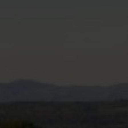
Modifier les cookies
Technique et Fonctionnel
Toujours actif
Ce site Web utilise ses propres cookies pour collecter des
informations afin d'améliorer nos services. Si vous
continuez à naviguer, vous acceptez leur installation.
L'utilisateur a la possibilité de configurer son navigateur,
pouvant, s'il le souhaite, empêcher leur installation sur son
disque dur, même s'il doit garder à l'esprit qu'une telle
action peut entraîner des difficultés de navigation sur le
site.
Analyse et Personnalisation
Ils permettent le suivi et l'analyse du comportement des
utilisateurs de ce site. Les informations collectées via ce
type de cookies sont utilisées pour mesurer l'activité du
Web pour l'élaboration des profils de navigation des
utilisateurs afin d'introduire des améliorations basées sur
l'analyse des données d'utilisation effectuée par les
utilisateurs du service. . Ils nous permettent de