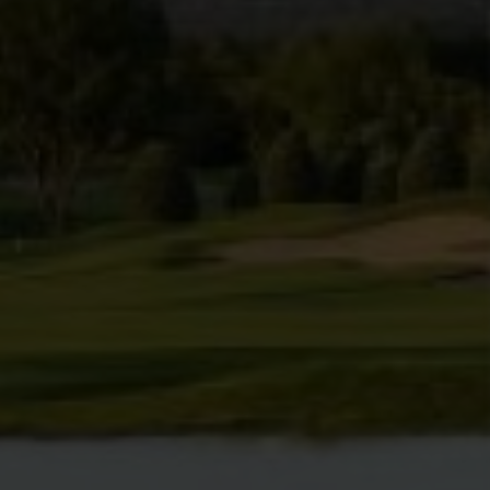
sauvegarder les informations de préférence de l'utilisateur
pour améliorer la qualité de nos services et offrir une
meilleure expérience grâce aux produits recommandés.
Marketing et Publicité
Ces cookies sont utilisés pour stocker des informations sur
les préférences et les choix personnels de l'utilisateur
grâce à l'observation continue de ses habitudes de
navigation. Grâce à eux, nous pouvons connaître les
habitudes de navigation sur le site Web et afficher des
publicités liées au profil de navigation de l'utilisateur.