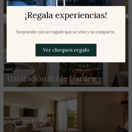
Habitación doble Golf view
¡Regala experiencias!
Adultos
Niños
Enviar
Sorprende con un regalo que se vive y se comparte.
Reservar
Ver cheques regalo
1 NOCHE
Habitación doble Garden