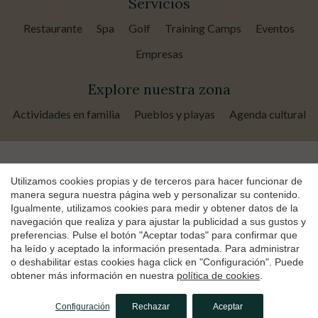
Servicios
Restaurante
Spa
Golf
Training Camps
Eventos
Empresas
Explore nuestra zona
Actividades en familia
Pueblos y playas
Agenda cultural
Guardar configuración
Aceptar todas
Utilizamos cookies propias y de terceros para hacer funcionar de
manera segura nuestra página web y personalizar su contenido.
Igualmente, utilizamos cookies para medir y obtener datos de la
navegación que realiza y para ajustar la publicidad a sus gustos y
Copyright © 2026 Hotel TorreMirona Golf & Spa
preferencias. Pulse el botón "Aceptar todas" para confirmar que
Hotel: HG-002252-17
Vila Birdie: HG-002289-13
ha leído y aceptado la información presentada. Para administrar
o deshabilitar estas cookies haga click en "Configuración". Puede
Política de Privacidad
Política de Cookies
by
iEstrategic
obtener más información en nuestra
política de cookies
.
Configuración
Rechazar
Aceptar
Reservar