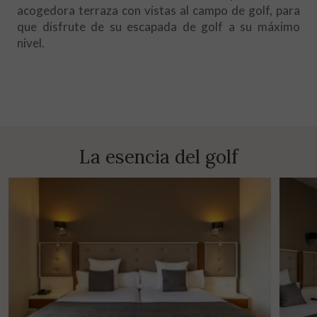
acogedora terraza con vistas al campo de golf, para
que disfrute de su escapada de golf a su máximo
nivel.
La esencia del golf
Modificar cookies
Técnicas y funcionales
Siempre activas
Este sitio web utiliza Cookies propias para recopilar
información con la finalidad de mejorar nuestros servicios.
Si continua navegando, supone la aceptación de la
instalación de las mismas. El usuario tiene la posibilidad
de configurar su navegador pudiendo, si así lo desea,
impedir que sean instaladas en su disco duro, aunque
deberá tener en cuenta que dicha acción podrá ocasionar