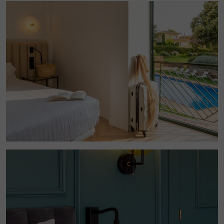
Este sitio web utiliza Cookies propias para recopilar
información con la finalidad de mejorar nuestros servicios.
Si continua navegando, supone la aceptación de la
instalación de las mismas. El usuario tiene la posibilidad
de configurar su navegador pudiendo, si así lo desea,
impedir que sean instaladas en su disco duro, aunque
deberá tener en cuenta que dicha acción podrá ocasionar
dificultades de navegación de la página web.
Analíticas y personalización
Permiten realizar el seguimiento y análisis del
comportamiento de los usuarios de este sitio web. La
información recogida mediante este tipo de cookies se
utiliza en la medición de la actividad de la web para la
elaboración de perfiles de navegación de los usuarios con
el fin de introducir mejoras en función del análisis de los
datos de uso que hacen los usuarios del servicio. Permiten
guardar la información de preferencia del usuario para
mejorar la calidad de nuestros servicios y para ofrecer una
mejor experiencia a través de productos recomendados.
Marketing y publicidad